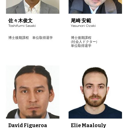
佐々木俊文
尾崎 安範
Toshifumi Sasaki
Yasunori Ozaki
博士後期課程 単位取得退学
博士後期課程
(社会人ドクター)
単位取得退学
David Figueroa
Elie Maalouly