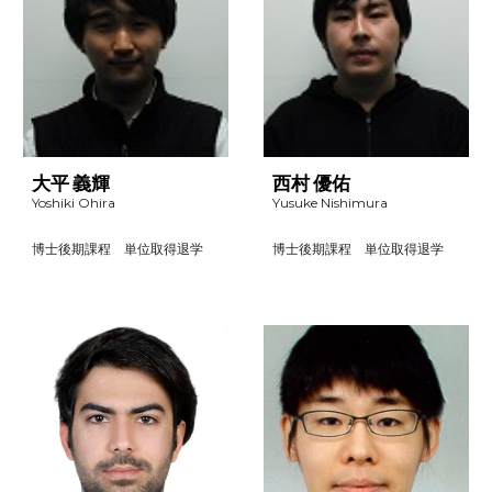
大平 義輝
西村 優佑
Yoshiki Ohira
Yusuke Nishimura
博士後期課程
単位取得退学
博士後期課程
単位取得退学