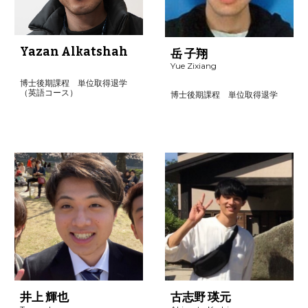
Yazan Alkatshah
岳 子翔
Yue Zixiang
博士後期課程
単位取得退学
（英語コース）
博士後期課程
単位取得退学
井上 輝也
古志野 瑛元