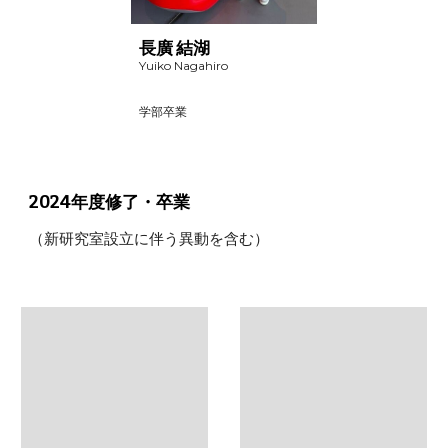
長廣 結湖
Yuiko Nagahiro
学部卒業
2024年度修了・卒業
（新研究室設立に伴う異動を含む）