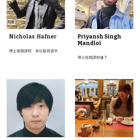
Nicholas Hafner
Priyansh Singh
Mandloi
博士後期課程 単位取得退学
博士前期課程修了