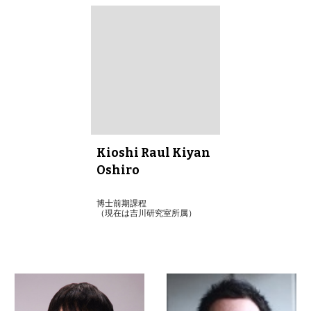
Kioshi Raul Kiyan
Oshiro
博士
前期
課程
（現在は吉川研究室所属）