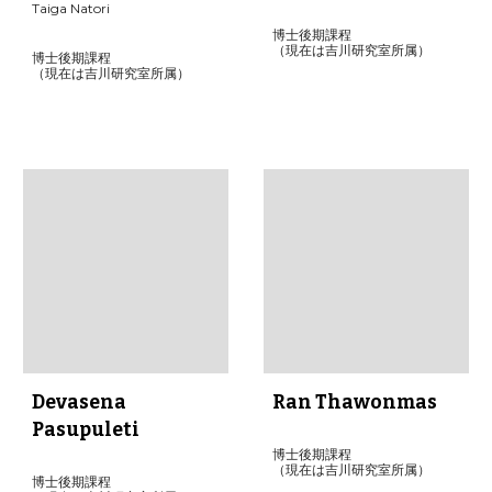
Taiga
Nator
i
博士後期課程
（現在は吉川研究室所属）
博士後期課程
（
現在は吉川研究室所属）
Devasena
Ran Thawonmas
Pasupuleti
博士後期課程
（現在は吉川研究室所属）
博士後期課程