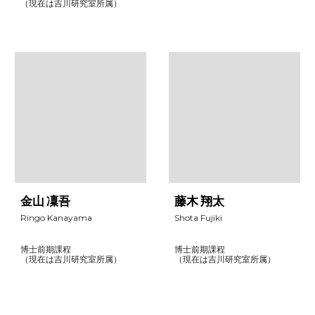
（現在は吉川研究室所属）
金山 凜吾
藤木 翔太
Ringo
Kanayama
Shota
Fujik
i
博士
前期
課程
博士
前
期課程
（現在は吉川研究室所属）
（現在は吉川研究室所属）