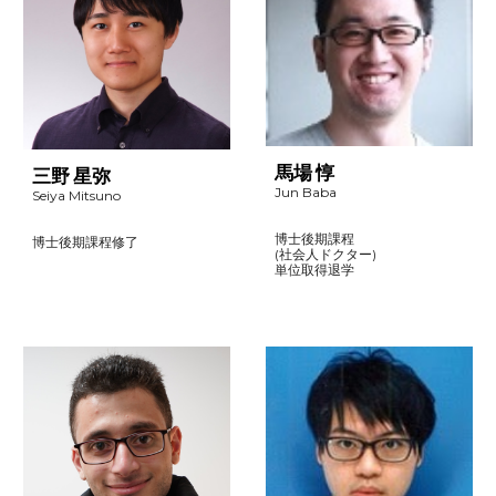
馬場 惇
三野 星弥
Jun Baba
Seiya Mitsuno
博士後期課程
博士後期課程
修了
(社会人ドクター)
単位取得退学