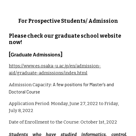
For Prospective Students/ Admission
Please check our graduate school website
now!
[
]
Graduate Admissions
https://www.es.osaka-u.ac.jp/en/admission-
aid/graduate-admissions/index.html
A few positions for Master's and
Admission Capacity:
Doctoral Course
Application Period: Monday, June 27, 2022 to Friday,
July 8, 2022
Date of Enrollment to the Course: October 1st, 2022
Students who have studied informatics, control,