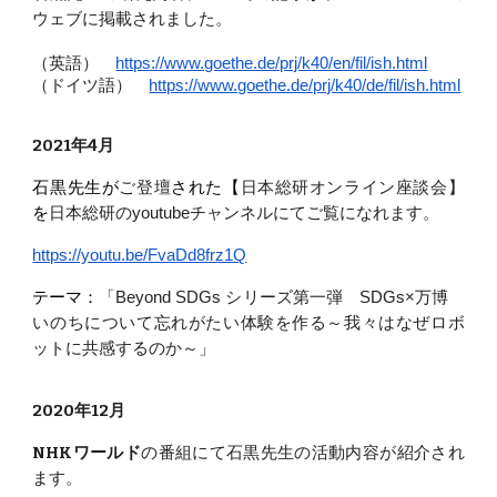
ウェブに掲載され
ました。
（英語）
https://www.goethe.de/prj/k40/en/fil/ish.html
（ドイツ語）
https://www.goethe.de/prj/k40/de/fil/ish.html
2021年4月
石黒先生が
ご登壇
された【
日本総研オンライン座談会】
を
日本総研のyoutubeチャンネルにて
ご覧になれます
。
https://youtu.be/FvaDd8frz1Q
テーマ：
「Beyond SDGs シリーズ第一弾 SDGs×万博
いのちについて忘れがたい体験を作る～我々はなぜロボ
ットに共感するのか～」
2020年12月
NHKワールド
の番組にて石黒先生の活動内容が紹介され
ます。