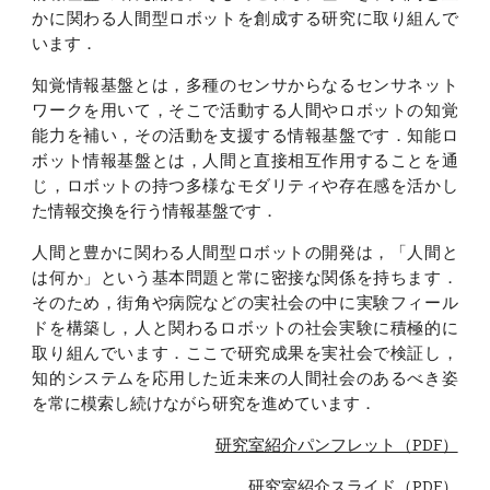
かに関わる人間型ロボットを創成する研究に取り組んで
います．
知覚情報基盤とは，多種のセンサからなるセンサネット
ワークを用いて，そこで活動する人間やロボットの知覚
能力を補い，その活動を支援する情報基盤です．知能ロ
ボット情報基盤とは，人間と直接相互作用することを通
じ，ロボットの持つ多様なモダリティや存在感を活かし
た情報交換を行う情報基盤です．
人間と豊かに関わる人間型ロボットの開発は，「人間と
は何か」という基本問題と常に密接な関係を持ちます．
そのため，街角や病院などの実社会の中に実験フィール
ドを構築し，人と関わるロボットの社会実験に積極的に
取り組んでいます．ここで研究成果を実社会で検証し，
知的システムを応用した近未来の人間社会のあるべき姿
を常に模索し続けながら研究を進めています．
研究室紹介パンフレット（PDF）
研究室紹介スライド（PDF）