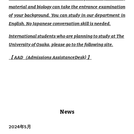
material and biology can take the entrance examination
of your background. You can study in our department in
English. No Japanese conversation skill is needed.
International
students who are planning to study at The
University of Osaka, please go to the following site.
【
AAD（Admissions AssistanceDesk) 】
News
202
4
年
5
月