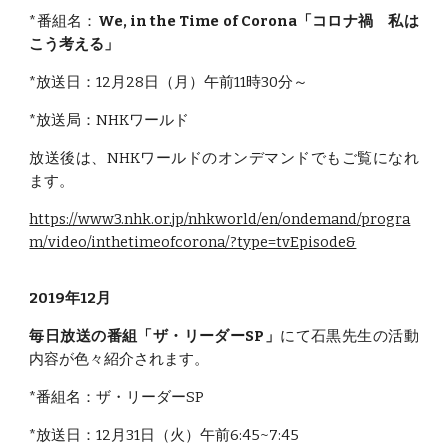
*番組名：
We, in the Time of Corona「コロナ禍 私は
こう考える」
*放送日：12
月
28
日（月）
午前11時30分～
*放送局：NHKワールド
放送後は、NHKワールドのオンデマンドでも
ご覧になれ
ます
。
https://www3.nhk.or.jp/nhkworld/en/ondemand/progra
m/video/inthetimeofcorona/?type=tvEpisode&
2019年12月
毎日放送の番組「ザ・リーダーSP」
にて石黒先生の活動
内容が色々紹介されます。
*番組名：ザ・リーダーSP
*放送日：12月31日（火）午前6:45~7:45